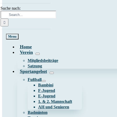
Suche nach:
Menu
Home
Verein
Mitgliedsbeiträge
Satzung
Sportangebot
Fußball
Bambini
F-Jugend
E-Jugend
1. & 2. Mannschaft
AH und Senioren
Badminton