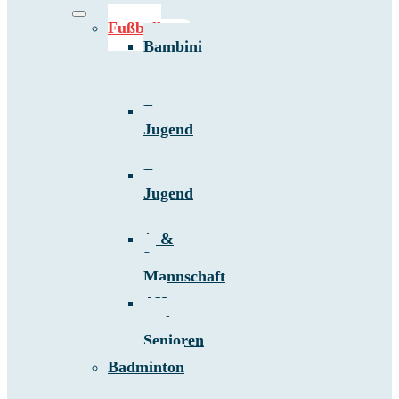
Fußball
Bambini
F-
Jugend
E-
Jugend
1. &
2.
Mannschaft
AH
und
Senioren
Badminton