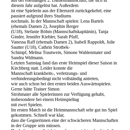
aus der ehemaligen 2. Damenmannschaft, die sich in
diesem Jahr aufgelöst hat. Außerdem
ist eine Spielerin aus der Elternzeit zurückgekehrt; eine
pausiert aufgrund ihres Studiums
nochmals. In der Mannschaft spielen: Lena Bartels
(ehemals Damen 2), Josephin Berger
(U18), Stefanie Böhm (Mannschaftskapitänin), Tanja
Ginder, Jennifer Kiebler, Sarah Pfaff,
Vanessa Raff (ehemals Damen 2), Isabell Rappoldt, Julie
Sautter (U18), Cathrin Strotbek-
Schimpf, Melina Trautwein, Simone Wahlenmaier und
Sandra Widmann.
Letzten Samstag fand das erste Heimspiel dieser Saison in
Kirchberg statt. Leider konnte die
Mannschaft krankheits-, verletzungs- und
verhinderungsbedingt nicht vollständig antreten,
wie auch schon bei den ersten beiden Auswärtsspielen.
Gerne hätte Trainer Simon
Strohmaier alle Spielerinnen zur Verfügung gehabt,
insbesondere bei einem Heimspieltag
mit zwei Spielen.
Im ersten Match ist die Heimmannschaft sehr gut ins Spiel
gekommen. Schnell war klar,
dass die Gegnerinnen eine der schwächeren Mannschaften
in der Gruppe sein müssen.