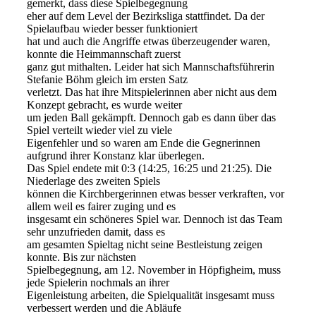
gemerkt, dass diese Spielbegegnung
eher auf dem Level der Bezirksliga stattfindet. Da der
Spielaufbau wieder besser funktioniert
hat und auch die Angriffe etwas überzeugender waren,
konnte die Heimmannschaft zuerst
ganz gut mithalten. Leider hat sich Mannschaftsführerin
Stefanie Böhm gleich im ersten Satz
verletzt. Das hat ihre Mitspielerinnen aber nicht aus dem
Konzept gebracht, es wurde weiter
um jeden Ball gekämpft. Dennoch gab es dann über das
Spiel verteilt wieder viel zu viele
Eigenfehler und so waren am Ende die Gegnerinnen
aufgrund ihrer Konstanz klar überlegen.
Das Spiel endete mit 0:3 (14:25, 16:25 und 21:25). Die
Niederlage des zweiten Spiels
können die Kirchbergerinnen etwas besser verkraften, vor
allem weil es fairer zuging und es
insgesamt ein schöneres Spiel war. Dennoch ist das Team
sehr unzufrieden damit, dass es
am gesamten Spieltag nicht seine Bestleistung zeigen
konnte. Bis zur nächsten
Spielbegegnung, am 12. November in Höpfigheim, muss
jede Spielerin nochmals an ihrer
Eigenleistung arbeiten, die Spielqualität insgesamt muss
verbessert werden und die Abläufe