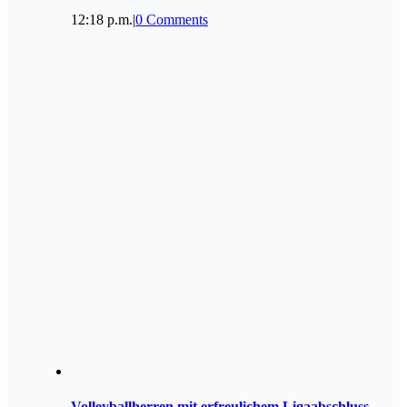
12:18 p.m.
|
0 Comments
Volleyballherren mit erfreulichem Ligaabschluss