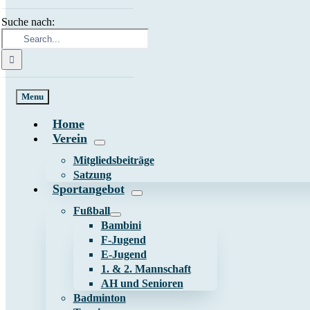
Suche nach:
Menu
Home
Verein
Mitgliedsbeiträge
Satzung
Sportangebot
Fußball
Bambini
F-Jugend
E-Jugend
1. & 2. Mannschaft
AH und Senioren
Badminton